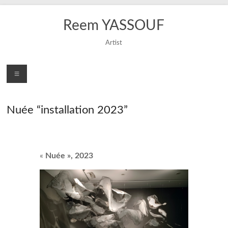
Skip
to
Reem YASSOUF
content
Artist
Menu
Nuée “installation 2023”
«
Nuée », 2023